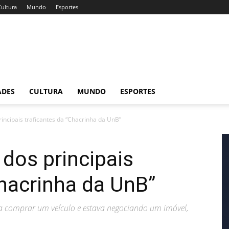
Cultura
Mundo
Esportes
ADES
CULTURA
MUNDO
ESPORTES
ncipais traficantes da “Chacrinha da UnB”
dos principais
Chacrinha da UnB”
 a comprar um veículo e estava negociando um imóvel,