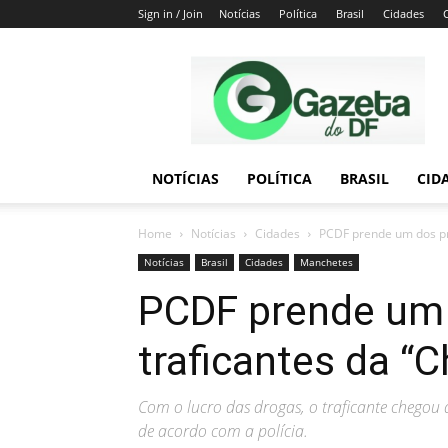
Sign in / Join
Notícias
Política
Brasil
Cidades
Gazeta
do
DF
NOTÍCIAS
POLÍTICA
BRASIL
CID
Home
Notícias
Cidades
PCDF prende um dos pri
Notícias
Brasil
Cidades
Manchetes
PCDF prende um 
traficantes da “
Com o lucro das drogas, o traficante chegou
de acordo com a polícia.