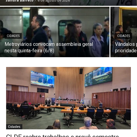
Sandra Barreto
-
6 de agosto de 2026
CIDADES
CIDADES
Metroviários convocam assembleia geral
Vândalos 
nesta quinta-feira (6/8)
prioridad
Cidades