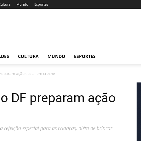
Cultura
Mundo
Esportes
ADES
CULTURA
MUNDO
ESPORTES
preparam ação social em creche
do DF preparam ação
 refeição especial para as crianças, além de brincar