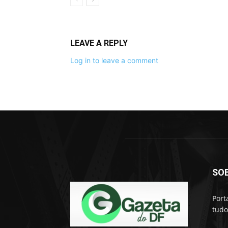
LEAVE A REPLY
Log in to leave a comment
SO
Port
tudo