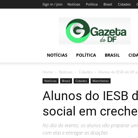
Sign in / Join
Notícias
Política
Brasil
Cidades
Gazeta
do
DF
NOTÍCIAS
POLÍTICA
BRASIL
CID
Home
Notícias
Cidades
Alunos do IESB do DF 
Notícias
Brasil
Cidades
Manchetes
Alunos do IESB 
social em creche
No dia do evento, os alunos vão preparar uma
com elas e entregar as doações