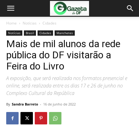
Home
Notícias
Cidades
Notícias
Brasil
Cidades
Manchetes
Mais de mil alunos da rede
pública do DF visitarão a
Feira do Livro
A exposição, que será realizada nos formatos presencial e
online, será realizada entre os dias 17 e 26 de junho no
Complexo Cultural da República
By
Sandra Barreto
-
16 de junho de 2022