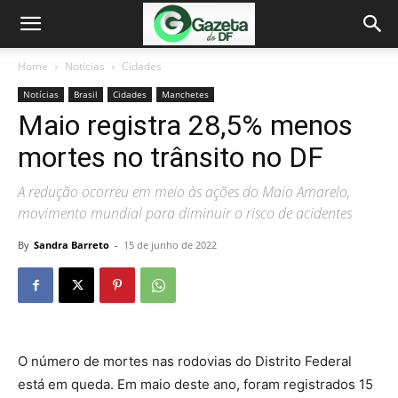
Home
Notícias
Cidades
Notícias
Brasil
Cidades
Manchetes
Maio registra 28,5% menos
mortes no trânsito no DF
A redução ocorreu em meio às ações do Maio Amarelo,
movimento mundial para diminuir o risco de acidentes
By
Sandra Barreto
-
15 de junho de 2022
O número de mortes nas rodovias do Distrito Federal
está em queda. Em maio deste ano, foram registrados 15