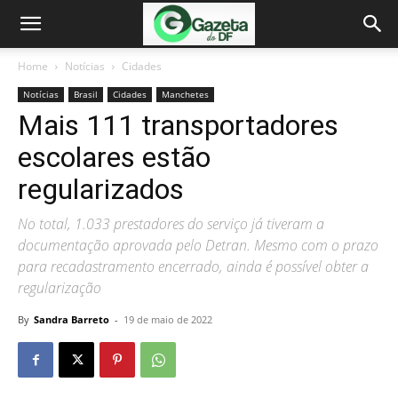
Home
Notícias
Cidades
Notícias
Brasil
Cidades
Manchetes
Mais 111 transportadores
escolares estão
regularizados
No total, 1.033 prestadores do serviço já tiveram a
documentação aprovada pelo Detran. Mesmo com o prazo
para recadastramento encerrado, ainda é possível obter a
regularização
By
Sandra Barreto
-
19 de maio de 2022