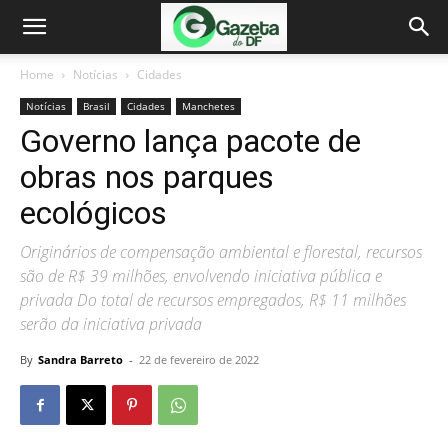
Home
Notícias
Cidades
Notícias
Brasil
Cidades
Manchetes
Governo lança pacote de
obras nos parques
ecológicos
Originários de compensação ambiental e florestal, recursos
são de R$ 39 milhões, envolvendo iniciativa pública e
privada Do total de recursos empregados, R$ 11 milhões
serão da iniciativa privada
By
Sandra Barreto
-
22 de fevereiro de 2022