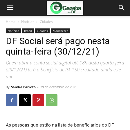
Home
Notícias
Cidades
Notícias
Brasil
Cidades
Manchetes
DF Social será pago nesta
quinta-feira (30/12/21)
Quem abrir a conta social digital até 18h desta quarta-feira
(29/12/21) terá o benefício de R$ 150 creditado ainda este
ano
By
Sandra Barreto
-
29 de dezembro de 2021
As pessoas que estão na lista de beneficiários do DF