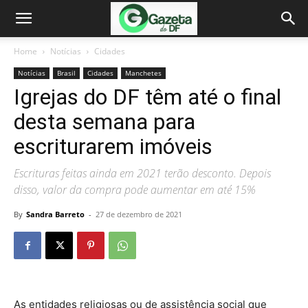
Home
Notícias
Cidades
Notícias
Brasil
Cidades
Manchetes
Igrejas do DF têm até o final
desta semana para
escriturarem imóveis
Escrituras feitas ainda em 2021 terão desconto. Depois
disso, valor da compra pode aumentar em até 15%
By
Sandra Barreto
-
27 de dezembro de 2021
As entidades religiosas ou de assistência social que