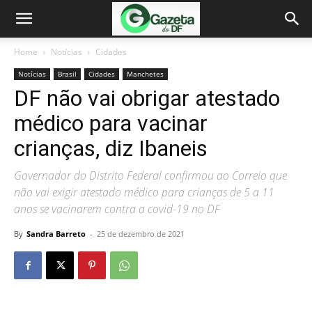
Home
Notícias
Cidades
Notícias
Brasil
Cidades
Manchetes
DF não vai obrigar atestado
médico para vacinar
crianças, diz Ibaneis
Governador do Distrito Federal confirmou ao Correio que
não vai exigir atestado médico para crianças de 5 a 11
anos se vacinarem contra a covid-19 no DF
By
Sandra Barreto
-
25 de dezembro de 2021