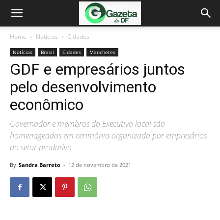
Home
Notícias
Cidades
Notícias
Brasil
Cidades
Manchetes
GDF e empresários juntos
pelo desenvolvimento
econômico
Governador e membros do Executivo local são
homenageados em cerimônia organizada por empresários
do setor produtivo
By
Sandra Barreto
-
12 de novembro de 2021