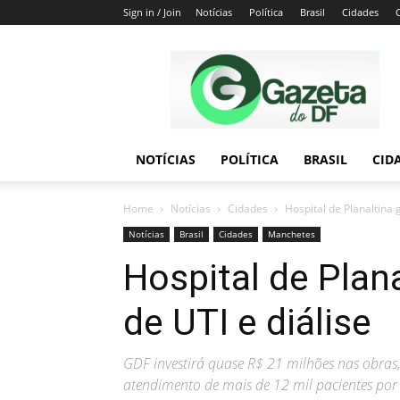
Sign in / Join
Notícias
Política
Brasil
Cidades
Gazeta
do
DF
NOTÍCIAS
POLÍTICA
BRASIL
CID
Home
Notícias
Cidades
Hospital de Planaltina 
Notícias
Brasil
Cidades
Manchetes
Hospital de Plana
de UTI e diálise
GDF investirá quase R$ 21 milhões nas obras,
atendimento de mais de 12 mil pacientes por