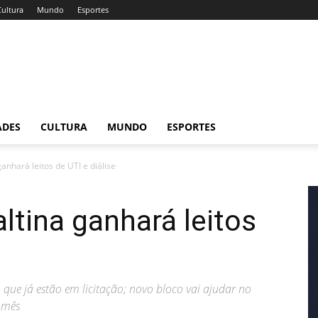
Cultura
Mundo
Esportes
ADES
CULTURA
MUNDO
ESPORTES
ganhará leitos de UTI e diálise
ltina ganhará leitos
 que já estão em licitação; novo bloco vai ajudar no
 mês