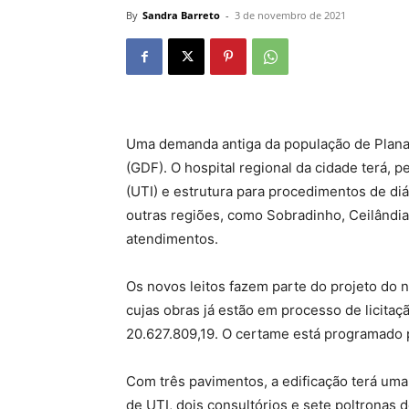
By
Sandra Barreto
-
3 de novembro de 2021
Uma demanda antiga da população de Planalt
(GDF). O hospital regional da cidade terá, p
(UTI) e estrutura para procedimentos de diá
outras regiões, como Sobradinho, Ceilândi
atendimentos.
Os novos leitos fazem parte do projeto do no
cujas obras já estão em processo de licitaç
20.627.809,19. O certame está programado p
Com três pavimentos, a edificação terá uma
de UTI, dois consultórios e sete poltronas d