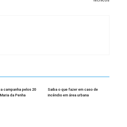
técnicos
a campanha pelos 20
Saiba o que fazer em caso de
 Maria da Penha
incêndio em área urbana