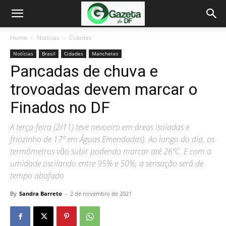
Home
Notícias
Cidades
Notícias
Brasil
Cidades
Manchetes
Pancadas de chuva e
trovoadas devem marcar o
Finados no DF
A terça-feira (2/11) teve nevoeiro em áreas isoladas e
friozinho de 17º em Águas Emendadas). Ao longo do dia, os
termômetros vão subir podendo marcar até 26ºC. E com a
umidade oscilando entre 95% e 50%, a sensação será de
tempo abafado
By
Sandra Barreto
-
2 de novembro de 2021