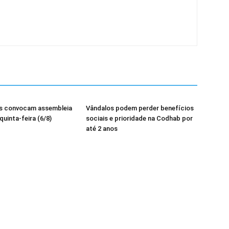
os convocam assembleia
Vândalos podem perder benefícios
quinta-feira (6/8)
sociais e prioridade na Codhab por
até 2 anos