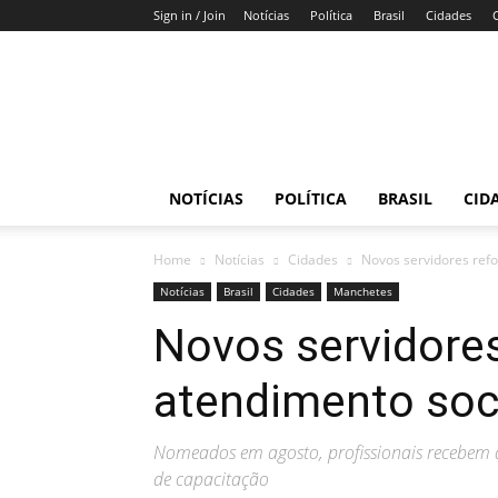
Sign in / Join
Notícias
Política
Brasil
Cidades
Gazeta
do
DF
NOTÍCIAS
POLÍTICA
BRASIL
CID
Home
Notícias
Cidades
Novos servidores ref
Notícias
Brasil
Cidades
Manchetes
Novos servidore
atendimento soci
Nomeados em agosto, profissionais recebem a
de capacitação