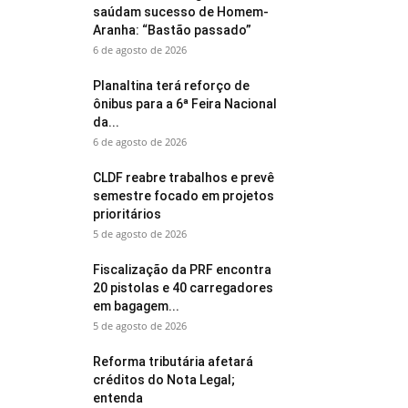
saúdam sucesso de Homem-
Aranha: “Bastão passado”
6 de agosto de 2026
Planaltina terá reforço de
ônibus para a 6ª Feira Nacional
da...
6 de agosto de 2026
CLDF reabre trabalhos e prevê
semestre focado em projetos
prioritários
5 de agosto de 2026
Fiscalização da PRF encontra
20 pistolas e 40 carregadores
em bagagem...
5 de agosto de 2026
Reforma tributária afetará
créditos do Nota Legal;
entenda