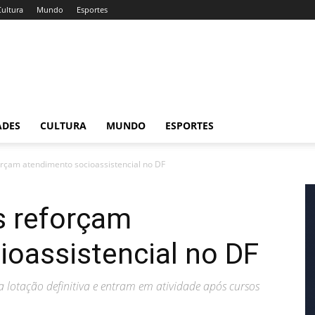
Cultura
Mundo
Esportes
ADES
CULTURA
MUNDO
ESPORTES
orçam atendimento socioassistencial no DF
s reforçam
oassistencial no DF
 lotação definitiva e entram em atividade após cursos