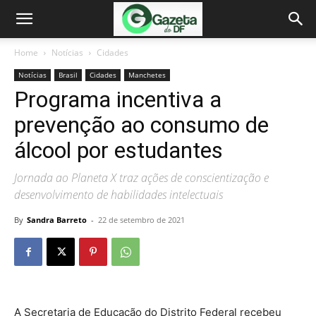
Home
Notícias
Cidades
Notícias
Brasil
Cidades
Manchetes
Programa incentiva a
prevenção ao consumo de
álcool por estudantes
Jornada ao Planeta X traz ações de conscientização e
desenvolvimento de habilidades intelectuais
By
Sandra Barreto
-
22 de setembro de 2021
A Secretaria de Educação do Distrito Federal recebeu