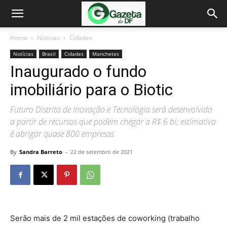
Home
Notícias
Cidades
Notícias
Brasil
Cidades
Manchetes
Inaugurado o fundo
imobiliário para o Biotic
Futuro Distrito de Inovação e Tecnologia será desenvolvido
a partir de recursos que podem chegar a R$ 6 bi; estimativa
é abrigar quase 800 empresas
By
Sandra Barreto
-
22 de setembro de 2021
Serão mais de 2 mil estações de coworking (trabalho