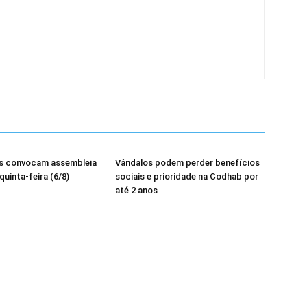
os convocam assembleia
Vândalos podem perder benefícios
quinta-feira (6/8)
sociais e prioridade na Codhab por
até 2 anos