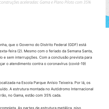
construções aceleradas: Gama e Plano Piloto com 35%
nha, que o Governo do Distrito Federal (GDF) está
exta-feira (2). Mesmo com o feriado da Semana Santa,
o e sem interrupções. Com a conclusão prevista para
rçar o atendimento contra o coronavírus (covid-19)
calizada na Escola Parque Anísio Teixeira. Por lá, os
truído. A estrutura montada no Autódromo Internacional
errão, no Gama, estão com 35% cada.
completa. As partes de estrutura metálica, piso