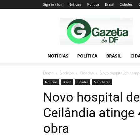
Sign in / Join
Notícias
Política
Brasil
Cidades
Gazeta
do
DF
NOTÍCIAS
POLÍTICA
BRASIL
CID
Home
Notícias
Cidades
Novo hospital de camp
Notícias
Brasil
Cidades
Manchetes
Novo hospital d
Ceilândia atinge
obra