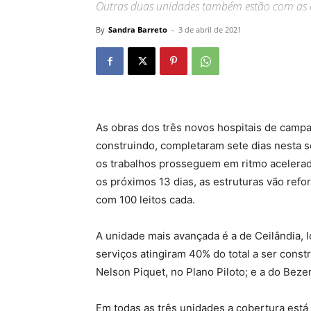
Outras duas unidades também estão com as 
By
Sandra Barreto
-
3 de abril de 2021
As obras dos três novos hospitais de campa
construindo, completaram sete dias nesta s
os trabalhos prosseguem em ritmo acelerad
os próximos 13 dias, as estruturas vão refo
com 100 leitos cada.
A unidade mais avançada é a de Ceilândia, lo
serviços atingiram 40% do total a ser cons
Nelson Piquet, no Plano Piloto; e a do Bez
Em todas as três unidades a cobertura está 