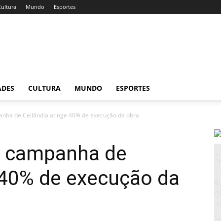
Cultura
Mundo
Esportes
ADES
CULTURA
MUNDO
ESPORTES
anha de Ceilândia atinge 40% de execução da obra
e campanha de
 40% de execução da