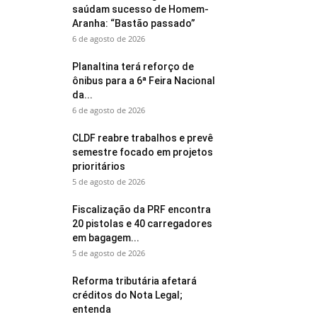
saúdam sucesso de Homem-
Aranha: “Bastão passado”
6 de agosto de 2026
Planaltina terá reforço de
ônibus para a 6ª Feira Nacional
da...
6 de agosto de 2026
CLDF reabre trabalhos e prevê
semestre focado em projetos
prioritários
5 de agosto de 2026
Fiscalização da PRF encontra
20 pistolas e 40 carregadores
em bagagem...
5 de agosto de 2026
Reforma tributária afetará
créditos do Nota Legal;
entenda