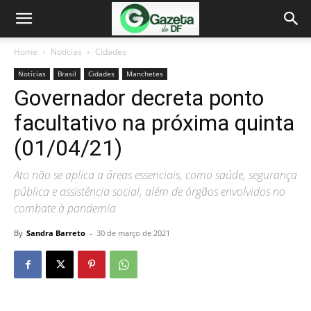
Home
Notícias
Cidades
Notícias
Brasil
Cidades
Manchetes
Governador decreta ponto
facultativo na próxima quinta
(01/04/21)
Ato não se aplica a áreas essenciais, como saúde, segurança
pública e assistência social, além de órgãos envolvidos no
combate à pandemia
By
Sandra Barreto
-
30 de março de 2021