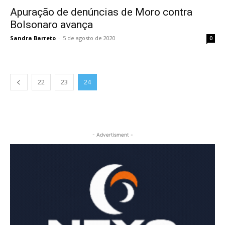
Apuração de denúncias de Moro contra
Bolsonaro avança
Sandra Barreto
-
5 de agosto de 2020
0
22
23
24
- Advertisment -