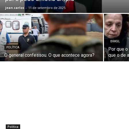
jean.carlos
-
11 de setembro de 2025
BRASIL
POLÍTICA
Por que o
O general confessou. O que acontece agora?
que o de 
Política