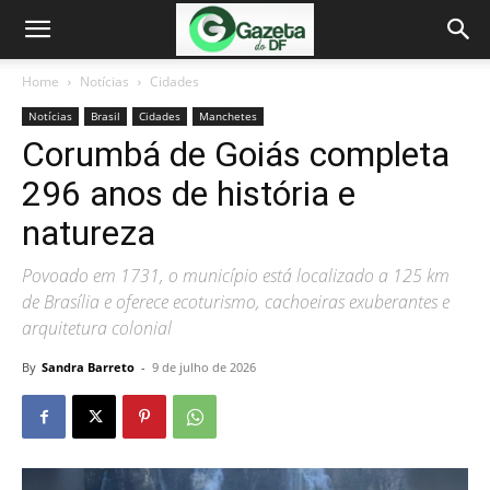
Home
Notícias
Cidades
Notícias
Brasil
Cidades
Manchetes
Corumbá de Goiás completa
296 anos de história e
natureza
Povoado em 1731, o município está localizado a 125 km
de Brasília e oferece ecoturismo, cachoeiras exuberantes e
arquitetura colonial
By
Sandra Barreto
-
9 de julho de 2026