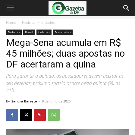
Home
Notícias
Cidades
Notícias
Brasil
Cidades
Manchetes
Mega-Sena acumula em R$
45 milhões; duas apostas no
DF acertaram a quina
Para garantir a bolada, os apostadores devem acertar as
seis dezenas; próximo sorteio ocorre nesta quinta (9), às
21h
By
Sandra Barreto
-
8 de julho de 2026