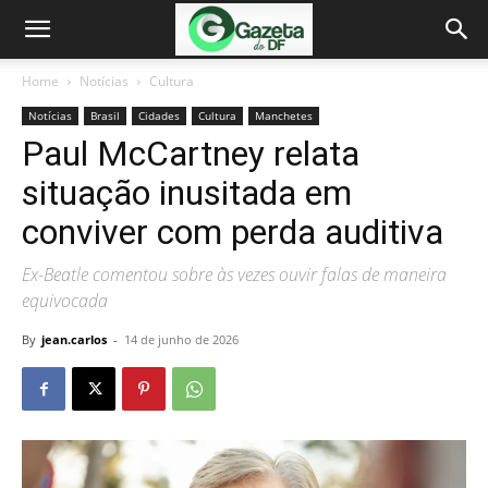
Home
Notícias
Cultura
Notícias
Brasil
Cidades
Cultura
Manchetes
Paul McCartney relata
situação inusitada em
conviver com perda auditiva
Ex-Beatle comentou sobre às vezes ouvir falas de maneira
equivocada
By
jean.carlos
-
14 de junho de 2026