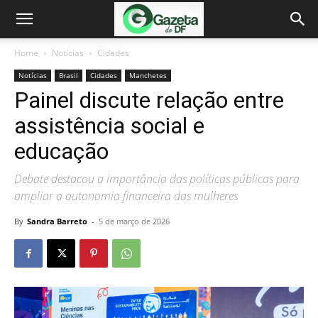
Home
Notícias
Cidades
Notícias
Brasil
Cidades
Manchetes
Painel discute relação entre
assistência social e
educação
Debate destacou a importância das políticas públicas para
ampliar a autonomia financeira das mulheres
By
Sandra Barreto
-
5 de março de 2026