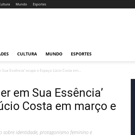
Cultura
Mundo
Esportes
ADES
CULTURA
MUNDO
ESPORTES
 Sua Essência’ ocupa o Espaço Lúcio Costa em...
er em Sua Essência’
úcio Costa em março e
o sobre identidade, protagonismo feminino e