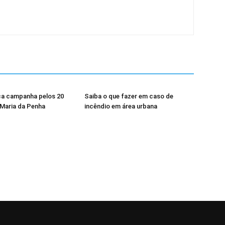
a campanha pelos 20
Saiba o que fazer em caso de
 Maria da Penha
incêndio em área urbana