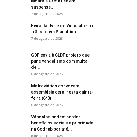
Moura e Greta Lee em
suspense...
7 de agosto de 2026
Feira da Uva e do Vinho altera o
trânsito em Planaltina
7 de agosto de 2026
GDF envia à CLDF projeto que
pune vandalismo com multa
de...
6 de agosto de 2026
Metroviários convocam
assembleia geral nesta quinta-
feira (6/8)
6 de agosto de 2026
Vândalos podem perder
benefícios sociais e prioridade
na Codhab por até...
6 de agosto de 2026