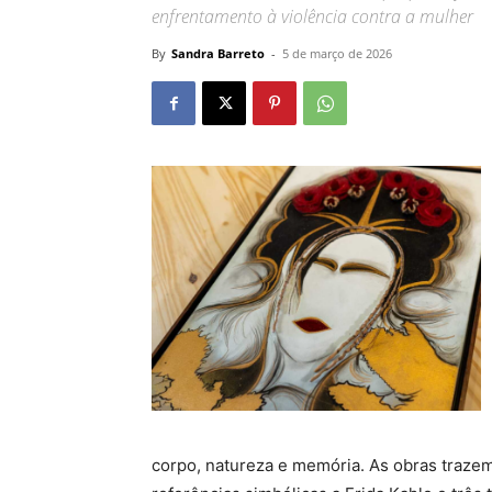
enfrentamento à violência contra a mulher
By
Sandra Barreto
-
5 de março de 2026
corpo, natureza e memória. As obras trazem