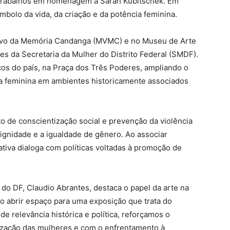
ês trabalhos em homenagem a Sarah Kubitschek. Em
bolo da vida, da criação e da potência feminina.
Vivo da Memória Candanga (MVMC) e no Museu de Arte
ões da Secretaria da Mulher do Distrito Federal (SMDF).
os do país, na Praça dos Três Poderes, ampliando o
a feminina em ambientes historicamente associados
to de conscientização social e prevenção da violência
dignidade e a igualdade de gênero. Ao associar
ciativa dialoga com políticas voltadas à promoção de
 do DF, Claudio Abrantes, destaca o papel da arte na
o abrir espaço para uma exposição que trata do
 relevância histórica e política, reforçamos o
ização das mulheres e com o enfrentamento à