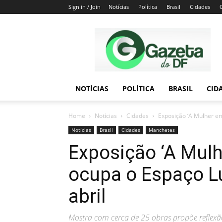
Sign in / Join
Notícias
Política
Brasil
Cidades
Gazeta
do
DF
NOTÍCIAS
POLÍTICA
BRASIL
CID
Home
Notícias
Cidades
Exposição ‘A Mulher em
Notícias
Brasil
Cidades
Manchetes
Exposição ‘A Mulh
ocupa o Espaço L
abril
Mostra com cerca de 25 obras propõe reflexã