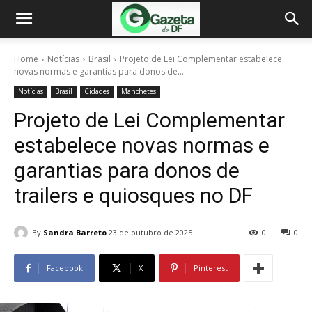
Home
Notícias
Brasil
Projeto de Lei Complementar estabelece
novas normas e garantias para donos de...
Notícias
Brasil
Cidades
Manchetes
Projeto de Lei Complementar
estabelece novas normas e
garantias para donos de
trailers e quiosques no DF
By
Sandra Barreto
23 de outubro de 2025
0
0
Facebook
X
Pinterest