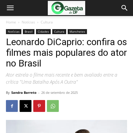
Home
Notícias
Cultura
Notícias
Brasil
Cidades
Cultura
Manchetes
Leonardo DiCaprio: confira os
filmes mais populares do ator
no Brasil
Ator estrela o filme mais recente e bem avaliado entre a
crítica "Uma Batalha Após A Outra"
By
Sandra Barreto
-
26 de setembro de 2025