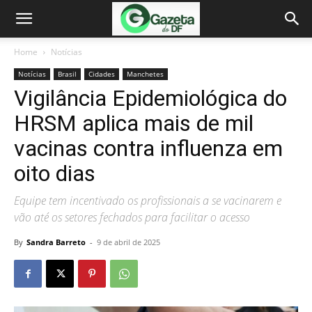
Home
Notícias
Notícias
Brasil
Cidades
Manchetes
Vigilância Epidemiológica do
HRSM aplica mais de mil
vacinas contra influenza em
oito dias
Equipe tem incentivado os profissionais a se vacinarem e
vão até os setores fechados para facilitar o acesso
By
Sandra Barreto
-
9 de abril de 2025