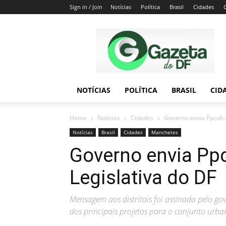
Sign in / Join
Notícias
Política
Brasil
Cidades
Gazeta
do
DF
NOTÍCIAS
POLÍTICA
BRASIL
CID
Home
Notícias
Cidades
Governo envia Ppcub 
Notícias
Brasil
Cidades
Manchetes
Governo envia Pp
Legislativa do DF
Mensagem aos distritais foi assinada pelo go
dos principais projetos para o conjunto urba