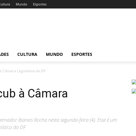
Cultura
Mundo
Esportes
ADES
CULTURA
MUNDO
ESPORTES
à Câmara Legislativa do DF
cub à Câmara
vernador Ibaneis Rocha nesta segunda-feira (4). Esse é um
nístico do DF