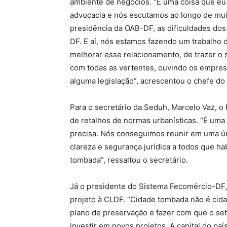
ambiente de negócios. “É uma coisa que e
advocacia e nós escutamos ao longo de mui
presidência da OAB-DF, as dificuldades do
DF. E aí, nós estamos fazendo um trabalho 
melhorar esse relacionamento, de trazer o 
com todas as vertentes, ouvindo os empresá
alguma legislação”, acrescentou o chefe do
Para o secretário da Seduh, Marcelo Vaz, o
de retalhos de normas urbanísticas. “É um
precisa. Nós conseguimos reunir em uma ún
clareza e segurança jurídica a todos que h
tombada”, ressaltou o secretário.
Já o presidente do Sistema Fecomércio-DF,
projeto à CLDF. “Cidade tombada não é cida
plano de preservação e fazer com que o set
investir em novos projetos. A capital do p