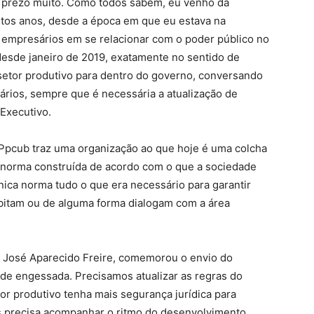
u prezo muito. Como todos sabem, eu venho da
tos anos, desde a época em que eu estava na
s empresários em se relacionar com o poder público no
desde janeiro de 2019, exatamente no sentido de
setor produtivo para dentro do governo, conversando
rios, sempre que é necessária a atualização de
 Executivo.
 Ppcub traz uma organização ao que hoje é uma colcha
a norma construída de acordo com o que a sociedade
ica norma tudo o que era necessário para garantir
abitam ou de alguma forma dialogam com a área
 José Aparecido Freire, comemorou o envio do
de engessada. Precisamos atualizar as regras do
or produtivo tenha mais segurança jurídica para
aís precisa acompanhar o ritmo do desenvolvimento