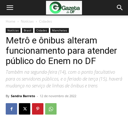
Home
Notícias
Cidades
Notícias
Brasil
Cidades
Manchetes
Metrô e ônibus alteram
funcionamento para atender
público do Enem no DF
Também na segunda-feira (14), com o ponto facultativo
para os servidores públicos, e o feriado de terça (15), haverá
mudança no serviço de linhas de ônibus e trens
By
Sandra Barreto
-
12 de novembro de 2022