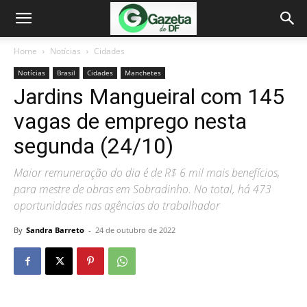
Home
Notícias
Cidades
Notícias
Brasil
Cidades
Manchetes
Jardins Mangueiral com 145
vagas de emprego nesta
segunda (24/10)
Maior remuneração do dia é de R$ 6 mil mais benefícios,
para mestre de obras em Sobradinho. No total, há 473
oportunidades nas agências do trabalhador
By
Sandra Barreto
-
24 de outubro de 2022