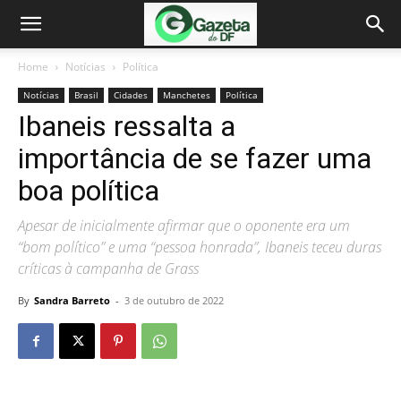
Home
Notícias
Política
Notícias
Brasil
Cidades
Manchetes
Política
Ibaneis ressalta a
importância de se fazer uma
boa política
Apesar de inicialmente afirmar que o oponente era um
“bom político” e uma “pessoa honrada”, Ibaneis teceu duras
críticas à campanha de Grass
By
Sandra Barreto
-
3 de outubro de 2022