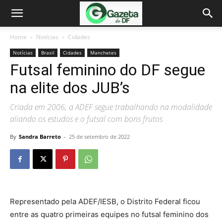
Home
Notícias
Cidades
Notícias
Brasil
Cidades
Manchetes
Futsal feminino do DF segue
na elite dos JUB’s
Criada em 2006, a ADEF segue trabalhando na modalidade
aliando os estudos e o futsal com bons frutos
By
Sandra Barreto
-
25 de setembro de 2022
Representado pela ADEF/IESB, o Distrito Federal ficou
entre as quatro primeiras equipes no futsal feminino dos