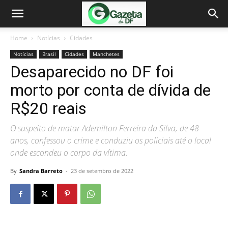
Home
Notícias
Cidades
Notícias
Brasil
Cidades
Manchetes
Desaparecido no DF foi
morto por conta de dívida de
R$20 reais
O suspeito de matar Ademilton Ferreira da Silva, de 48
anos, confessou o crime e conduziu os policiais até o local
onde escondeu o corpo da vítima.
By
Sandra Barreto
-
23 de setembro de 2022