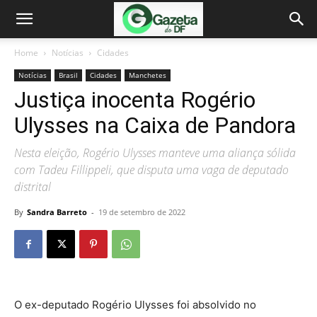
Home
Notícias
Cidades
Notícias
Brasil
Cidades
Manchetes
Justiça inocenta Rogério
Ulysses na Caixa de Pandora
Nesta eleição, Rogério Ulysses manteve uma aliança sólida
com Tadeu Fillippeli, que disputa uma vaga de deputado
distrital
By
Sandra Barreto
-
19 de setembro de 2022
O ex-deputado Rogério Ulysses foi absolvido no