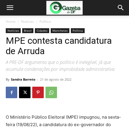
Home
Notícias
Política
Notícias
Brasil
Cidades
Manchetes
Política
MPE contesta candidatura
de Arruda
A PRE-DF argumenta que o político é inelegível, já que
acumula condenações por improbidade administrativa
By
Sandra Barreto
-
21 de agosto de 2022
O Ministério Público Eleitoral (MPE) impugnou, na sexta-
feira (19/08/22), a candidatura do ex-governador do