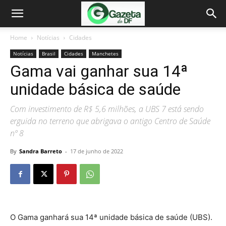
Home
Notícias
Cidades
Notícias
Brasil
Cidades
Manchetes
Gama vai ganhar sua 14ª
unidade básica de saúde
Com investimento de R$ 5,6 milhões, a UBS 7 está sendo
erguida no terreno que abrigava o antigo Centro de Saúde
nº 8
By
Sandra Barreto
-
17 de junho de 2022
O Gama ganhará sua 14ª unidade básica de saúde (UBS).