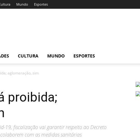
Cultura
Mundo
Esportes
ADES
CULTURA
MUNDO
ESPORTES
bida; aglomeração, sim
á proibida;
m
-19, fiscalização vai garantir respeito ao Decreto
colaborem com as medidas sanitárias