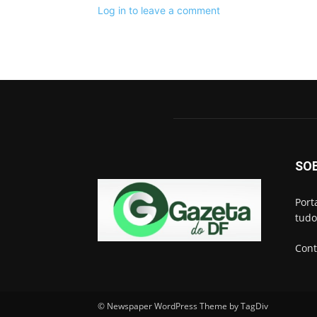
Log in to leave a comment
SO
Port
tudo
Cont
© Newspaper WordPress Theme by TagDiv