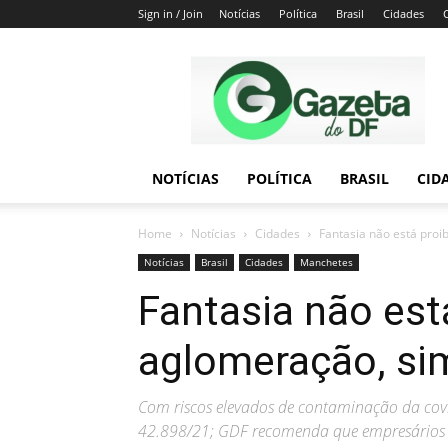
Sign in / Join
Notícias
Política
Brasil
Cidades
Gazeta
do
DF
NOTÍCIAS
POLÍTICA
BRASIL
CID
Home
Notícias
Cidades
Fantasia não está proi
Notícias
Brasil
Cidades
Manchetes
Fantasia não est
aglomeração, si
Com riscos elevados de contaminação da covid
42.898/21; GDF recomenda que empresários 