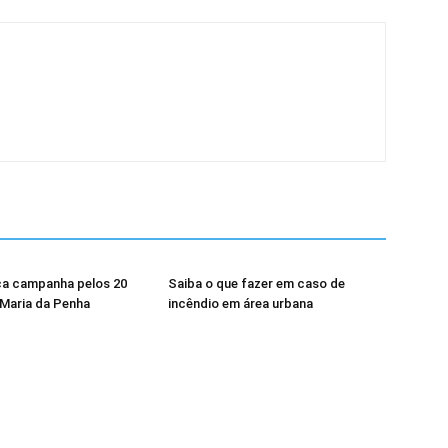
a campanha pelos 20
Saiba o que fazer em caso de
 Maria da Penha
incêndio em área urbana