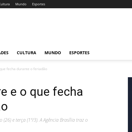
Cultura
Mundo
Esportes
ADES
CULTURA
MUNDO
ESPORTES
 que fecha durante o feriadão
re e o que fecha
ão
26) e terça (1º/3). A Agência Brasília traz o