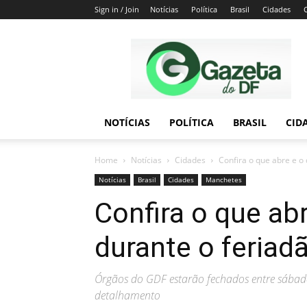
Sign in / Join
Notícias
Política
Brasil
Cidades
Gazeta
do
DF
NOTÍCIAS
POLÍTICA
BRASIL
CID
Home
Notícias
Cidades
Confira o que abre e o
Notícias
Brasil
Cidades
Manchetes
Confira o que ab
durante o feriad
Órgãos do GDF estarão fechados entre sábado (
detalhamento