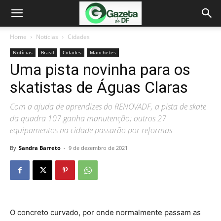
Home
Notícias
Cidades
Notícias
Brasil
Cidades
Manchetes
Uma pista novinha para os
skatistas de Águas Claras
Com a ajuda de aprendizes do RENOVADF, a pista de skate
da quadra 107 ganha manutenção; outros 27
equipamentos na cidade passarão por reformas
By
Sandra Barreto
-
9 de dezembro de 2021
O concreto curvado, por onde normalmente passam as