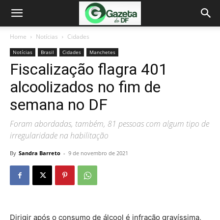
Home
Notícias
Cidades
Notícias
Brasil
Cidades
Manchetes
Fiscalização flagra 401
alcoolizados no fim de
semana no DF
Foram abordadas, também, 81 pessoas com algum tipo de
irregularidade na habilitação
By
Sandra Barreto
-
9 de novembro de 2021
Dirigir após o consumo de álcool é infração gravíssima,