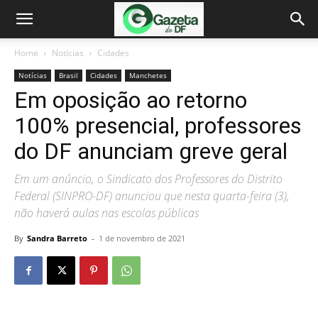
Home
Notícias
Cidades
Notícias
Brasil
Cidades
Manchetes
Em oposição ao retorno
100% presencial, professores
do DF anunciam greve geral
Em um anúncio, o Sindicato dos Professores do Distrito
Federal (SINPRO-DF) anunciou que nesta quarta-feira (3),
não haverá aulas nas escolas públicas
By
Sandra Barreto
-
1 de novembro de 2021