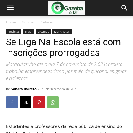
Home
Notícias
Cidades
Notícias
Brasil
Cidades
Manchetes
Se Liga Na Escola está com
inscrições prorrogadas
Matrículas vão até o dia 7 de novembro de 2.021; projeto
trabalha empreendedorismo por meio de gincana, enigmas
e palestras
By
Sandra Barreto
-
21 de setembro de 2021
Estudantes e professores da rede pública de ensino do