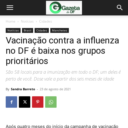
Home
Notícias
Cidades
Notícias
Brasil
Cidades
Manchetes
Vacinação contra a influenza
no DF é baixa nos grupos
prioritários
São 58 locais para a imunização em todo o DF; um deles é
perto de você. Dose vale a partir dos seis meses de idade
By
Sandra Barreto
-
23 de agosto de 2021
Após quatro meses do início da campanha de vacinação