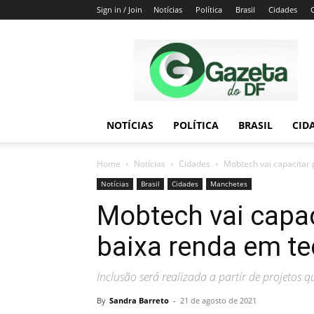
Sign in / Join
Notícias
Política
Brasil
Cidades
Gazeta
do
DF
NOTÍCIAS
POLÍTICA
BRASIL
CID
Home
Notícias
Cidades
Mobtech vai capacitar
Notícias
Brasil
Cidades
Manchetes
Mobtech vai capa
baixa renda em te
Inclusão será realizada a partir de projetos q
By
Sandra Barreto
-
21 de agosto de 2021