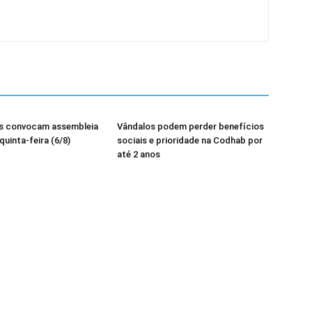
os convocam assembleia
Vândalos podem perder benefícios
quinta-feira (6/8)
sociais e prioridade na Codhab por
até 2 anos