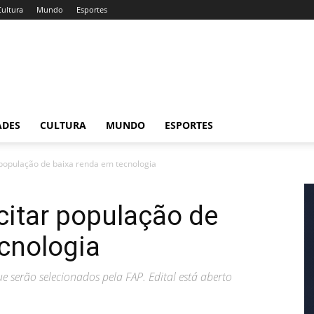
Cultura
Mundo
Esportes
ADES
CULTURA
MUNDO
ESPORTES
 população de baixa renda em tecnologia
citar população de
cnologia
ue serão selecionados pela FAP. Edital está aberto