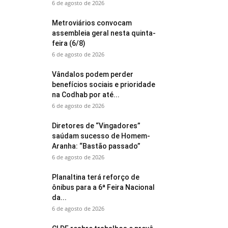
6 de agosto de 2026
Metroviários convocam
assembleia geral nesta quinta-
feira (6/8)
6 de agosto de 2026
Vândalos podem perder
benefícios sociais e prioridade
na Codhab por até...
6 de agosto de 2026
Diretores de “Vingadores”
saúdam sucesso de Homem-
Aranha: “Bastão passado”
6 de agosto de 2026
Planaltina terá reforço de
ônibus para a 6ª Feira Nacional
da...
6 de agosto de 2026