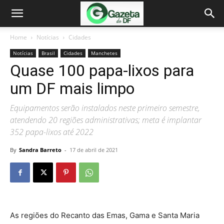
Home
Notícias
Cidades
Notícias
Brasil
Cidades
Manchetes
Quase 100 papa-lixos para
um DF mais limpo
Equipamentos serão instalados neste primeiro semestre,
atendendo 20 regiões administrativas; meta é implantar
352 papa-lixos até 2022
By
Sandra Barreto
-
17 de abril de 2021
As regiões do Recanto das Emas, Gama e Santa Maria