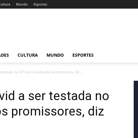
Cultura
Mundo
Esportes
ADES
CULTURA
MUNDO
ESPORTES
 testada no DF tem resultados promissores, diz...
vid a ser testada no
s promissores, diz