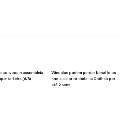
os convocam assembleia
Vândalos podem perder benefícios
quinta-feira (6/8)
sociais e prioridade na Codhab por
até 2 anos