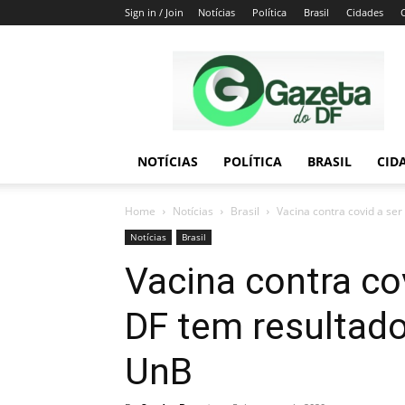
Sign in / Join
Notícias
Política
Brasil
Cidades
Gazeta
do
DF
NOTÍCIAS
POLÍTICA
BRASIL
CID
Home
Notícias
Brasil
Vacina contra covid a ser
Notícias
Brasil
Vacina contra co
DF tem resultado
UnB