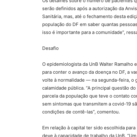
Os detalhes sobre o número de pacientes q
serão definidos após a autorização da Anvis
Sanitária, mas, até o fechamento desta edi
população do DF em saber quantas pessoa
isso é importante para a comunidade”, ress
Desafio
O epidemiologista da UnB Walter Ramalho e
para conter o avanço da doença no DF, a vac
volte à normalidade — na segunda-feira, o
calamidade pública. “A principal questão 
parcela da população que teve o contato c
sem sintomas que transmitem a covid-19 sã
condições de contê-las”, comentou.
Em relação à capital ter sido escolhida para 
deve à capacidade de trabalho da UnB. “Um