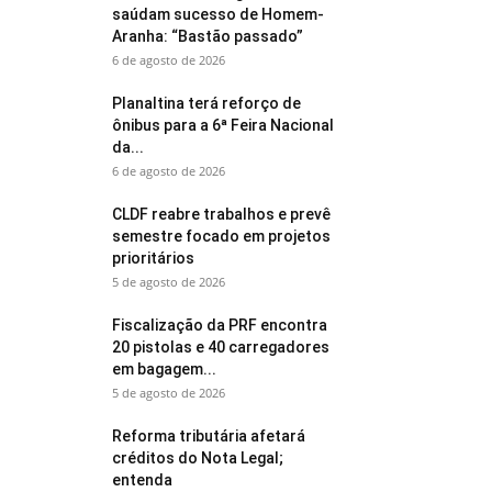
saúdam sucesso de Homem-
Aranha: “Bastão passado”
6 de agosto de 2026
Planaltina terá reforço de
ônibus para a 6ª Feira Nacional
da...
6 de agosto de 2026
CLDF reabre trabalhos e prevê
semestre focado em projetos
prioritários
5 de agosto de 2026
Fiscalização da PRF encontra
20 pistolas e 40 carregadores
em bagagem...
5 de agosto de 2026
Reforma tributária afetará
créditos do Nota Legal;
entenda