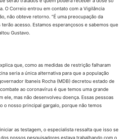
ue serão tratados e quem poderá receber a dose só
a. O Correio entrou em contato com a Vigilância
ção, não obteve retorno. “É uma preocupação da
s terão acesso. Estamos esperançosos e sabemos que
altou Gustavo.
xplica que, como as medidas de restrição falharam
ina seria a única alternativa para que a população
 governador Ibaneis Rocha (MDB) decretou estado de
do combate ao coronavírus é que temos uma grande
om ele, mas não desenvolveu doença. Essas pessoas
o o nosso principal gargalo, porque não temos
iniciar as testagem, o especialista ressalta que isso se
 dos nossos pesquisadores estava trabalhando com o