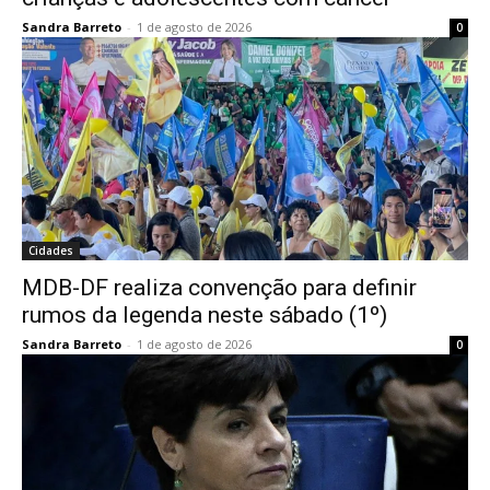
Sandra Barreto
-
1 de agosto de 2026
0
Cidades
MDB-DF realiza convenção para definir
rumos da legenda neste sábado (1º)
Sandra Barreto
-
1 de agosto de 2026
0