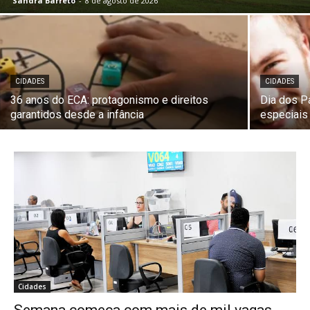
Sandra Barreto
-
8 de agosto de 2026
CIDADES
CIDADES
36 anos do ECA: protagonismo e direitos
Dia dos P
garantidos desde a infância
especiais
Cidades