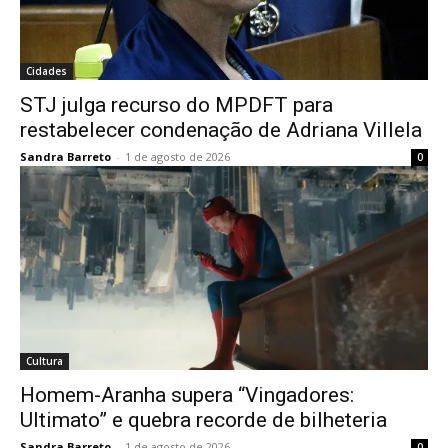
Cidades
STJ julga recurso do MPDFT para
restabelecer condenação de Adriana Villela
Sandra Barreto
-
1 de agosto de 2026
0
Cultura
Homem-Aranha supera “Vingadores:
Ultimato” e quebra recorde de bilheteria
Sandra Barreto
-
1 de agosto de 2026
0