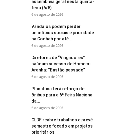
assembleia geral nesta quinta-
feira (6/8)
6 de agosto de 2026
Vândalos podem perder
benefícios sociais e prioridade
na Codhab por até...
6 de agosto de 2026
Diretores de “Vingadores”
saúdam sucesso de Homem-
Aranha: “Bastão passado”
6 de agosto de 2026
Planaltina terá reforço de
ônibus para a 6ª Feira Nacional
da...
6 de agosto de 2026
CLDF reabre trabalhos e prevê
semestre focado em projetos
prioritários