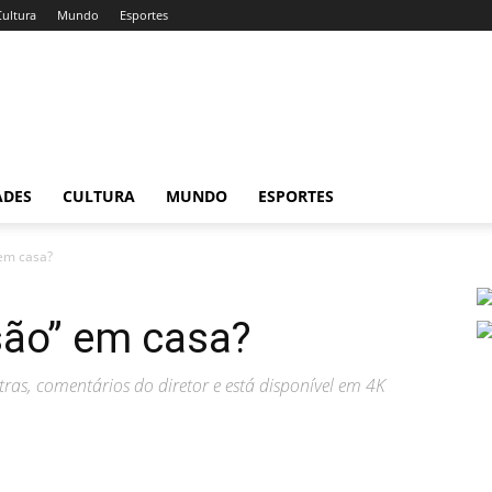
Cultura
Mundo
Esportes
ADES
CULTURA
MUNDO
ESPORTES
em casa?
ão” em casa?
as, comentários do diretor e está disponível em 4K