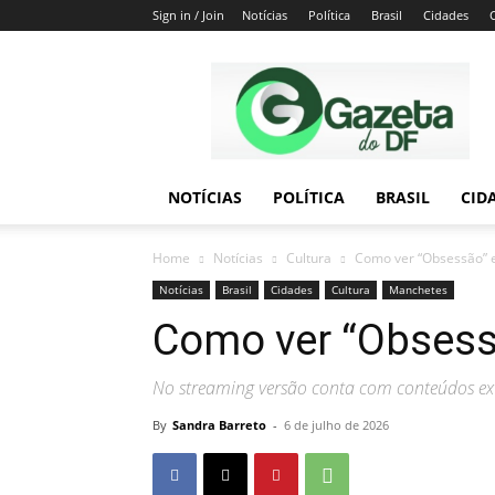
Sign in / Join
Notícias
Política
Brasil
Cidades
Gazeta
do
DF
NOTÍCIAS
POLÍTICA
BRASIL
CID
Home
Notícias
Cultura
Como ver “Obsessão” 
Notícias
Brasil
Cidades
Cultura
Manchetes
Como ver “Obsess
No streaming versão conta com conteúdos extr
By
Sandra Barreto
-
6 de julho de 2026