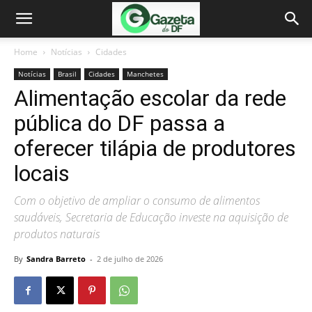
Home
Notícias
Cidades
Notícias
Brasil
Cidades
Manchetes
Alimentação escolar da rede
pública do DF passa a
oferecer tilápia de produtores
locais
Com o objetivo de ampliar o consumo de alimentos
saudáveis, Secretaria de Educação investe na aquisição de
produtos naturais
By
Sandra Barreto
-
2 de julho de 2026