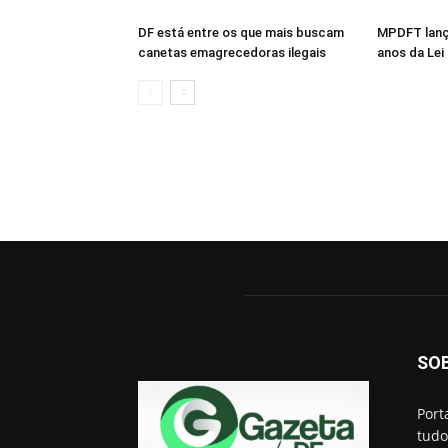
DF está entre os que mais buscam
MPDFT lanç
canetas emagrecedoras ilegais
anos da Lei
SO
Port
tudo