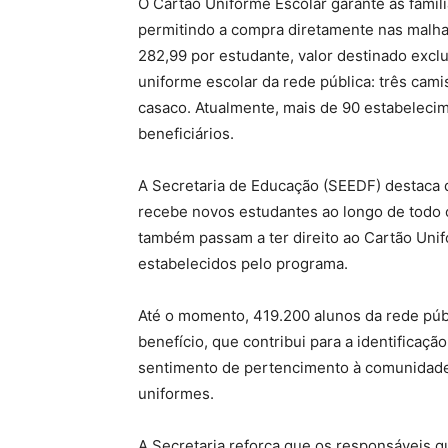
O Cartão Uniforme Escolar garante às famíl
permitindo a compra diretamente nas malha
282,99 por estudante, valor destinado ex
uniforme escolar da rede pública: três cam
casaco. Atualmente, mais de 90 estabeleci
beneficiários.
A Secretaria de Educação (SEEDF) destaca 
recebe novos estudantes ao longo de todo 
também passam a ter direito ao Cartão Unif
estabelecidos pelo programa.
Até o momento, 419.200 alunos da rede púb
benefício, que contribui para a identificaçã
sentimento de pertencimento à comunidade e
uniformes.
A Secretaria reforça que os responsáveis 