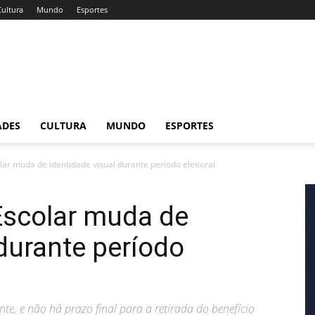
Cultura
Mundo
Esportes
ADES
CULTURA
MUNDO
ESPORTES
ar muda de identidade visual durante período eleitoral
Escolar muda de
 durante período
, e não há prazo final para a retirada do benefício