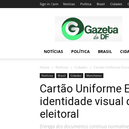
Sign in / Join
Notícias
Política
Brasil
Cidades
Gazeta
do
DF
NOTÍCIAS
POLÍTICA
BRASIL
CID
Home
Notícias
Cidades
Cartão Uniforme Escol
Notícias
Brasil
Cidades
Manchetes
Cartão Uniforme 
identidade visual
eleitoral
Entrega dos documentos continua normalmente