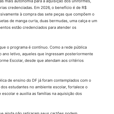
ias mais autonomia para a aquisição dos uniformes,
rias credenciadas. Em 2026, o benefício é de R$
clusivamente à compra das sete peças que compõem o
isetas de manga curta, duas bermudas, uma calça e um
mentos estão credenciados para atender os
que o programa é contínuo. Como a rede pública
o ano letivo, aqueles que ingressam posteriormente
orme Escolar, desde que atendam aos critérios
lica de ensino do DF já foram contemplados com o
o dos estudantes no ambiente escolar, fortalece o
scolar e auxilia as famílias na aquisição dos
que ainda não retiraram seus cartões podem