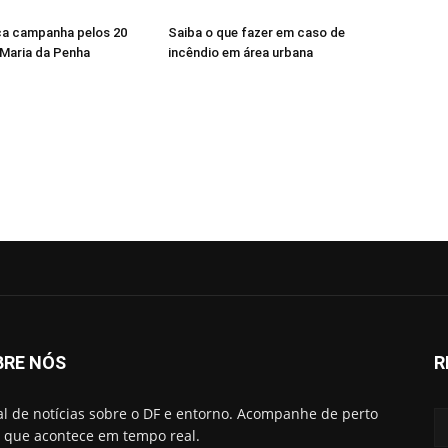
a campanha pelos 20
Saiba o que fazer em caso de
 Maria da Penha
incêndio em área urbana
BRE NÓS
R
al de notícias sobre o DF e entorno. Acompanhe de perto
 que acontece em tempo real.