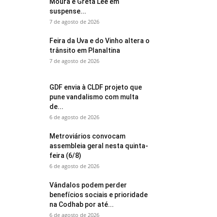
Moura e Greta Lee em
suspense...
7 de agosto de 2026
Feira da Uva e do Vinho altera o
trânsito em Planaltina
7 de agosto de 2026
GDF envia à CLDF projeto que
pune vandalismo com multa
de...
6 de agosto de 2026
Metroviários convocam
assembleia geral nesta quinta-
feira (6/8)
6 de agosto de 2026
Vândalos podem perder
benefícios sociais e prioridade
na Codhab por até...
6 de agosto de 2026